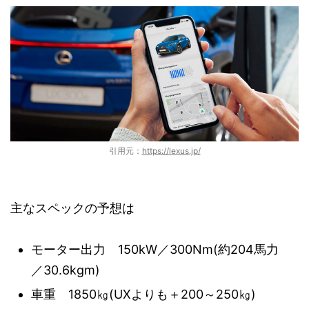
引用元：
https://lexus.jp/
主なスペックの予想は
モーター出力 150kW／300Nm(約204馬力
／30.6kgm)
車重 1850㎏(UXよりも＋200～250㎏)