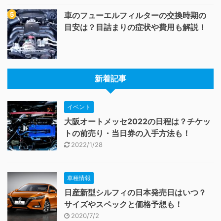
車のフューエルフィルターの交換時期の
目安は？目詰まりの症状や費用も解説！
新着記事
イベント
大阪オートメッセ2022の日程は？チケッ
トの前売り・当日券の入手方法も！
2022/1/28
車種情報
日産新型シルフィの日本発売日はいつ？
サイズやスペックと価格予想も！
2020/7/2