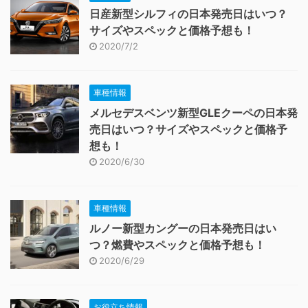
日産新型シルフィの日本発売日はいつ？
サイズやスペックと価格予想も！
2020/7/2
車種情報
メルセデスベンツ新型GLEクーペの日本発
売日はいつ？サイズやスペックと価格予
想も！
2020/6/30
車種情報
ルノー新型カングーの日本発売日はい
つ？燃費やスペックと価格予想も！
2020/6/29
お役立ち情報