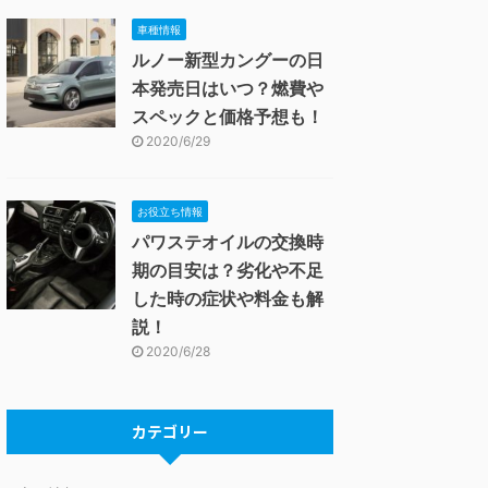
車種情報
ルノー新型カングーの日
本発売日はいつ？燃費や
スペックと価格予想も！
2020/6/29
お役立ち情報
パワステオイルの交換時
期の目安は？劣化や不足
した時の症状や料金も解
説！
2020/6/28
カテゴリー