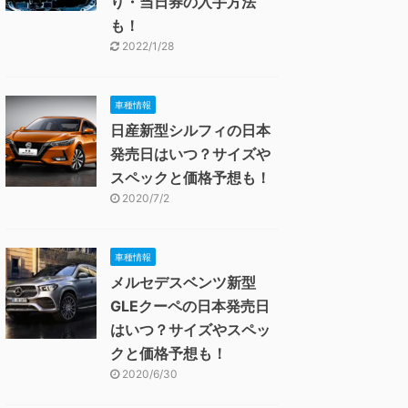
り・当日券の入手方法
も！
2022/1/28
車種情報
日産新型シルフィの日本
発売日はいつ？サイズや
スペックと価格予想も！
2020/7/2
車種情報
メルセデスベンツ新型
GLEクーペの日本発売日
はいつ？サイズやスペッ
クと価格予想も！
2020/6/30