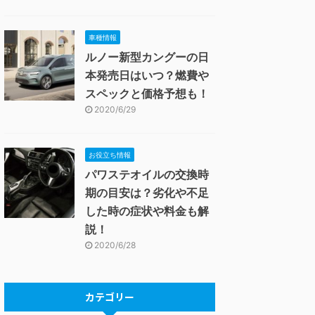
車種情報
ルノー新型カングーの日
本発売日はいつ？燃費や
スペックと価格予想も！
2020/6/29
お役立ち情報
パワステオイルの交換時
期の目安は？劣化や不足
した時の症状や料金も解
説！
2020/6/28
カテゴリー