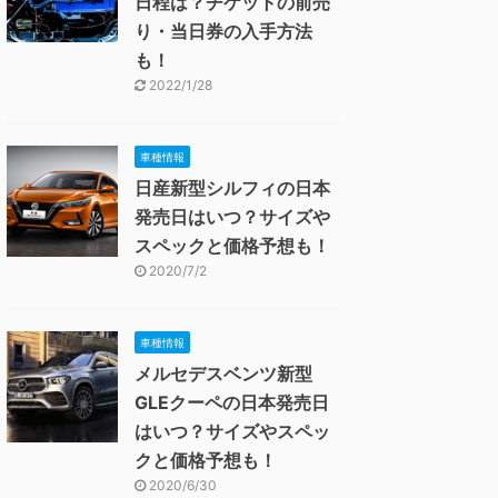
日程は？チケットの前売
り・当日券の入手方法
も！
2022/1/28
車種情報
日産新型シルフィの日本
発売日はいつ？サイズや
スペックと価格予想も！
2020/7/2
車種情報
メルセデスベンツ新型
GLEクーペの日本発売日
はいつ？サイズやスペッ
クと価格予想も！
2020/6/30