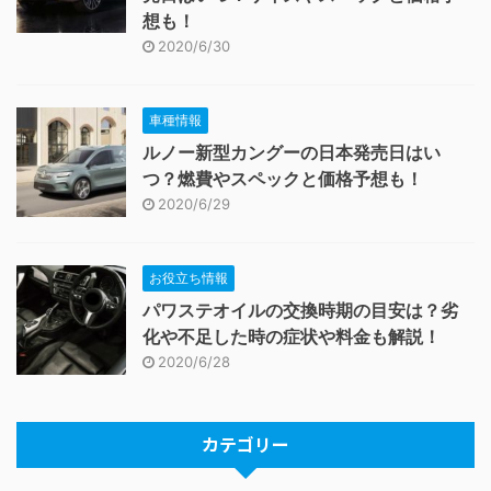
想も！
2020/6/30
車種情報
ルノー新型カングーの日本発売日はい
つ？燃費やスペックと価格予想も！
2020/6/29
お役立ち情報
パワステオイルの交換時期の目安は？劣
化や不足した時の症状や料金も解説！
2020/6/28
カテゴリー